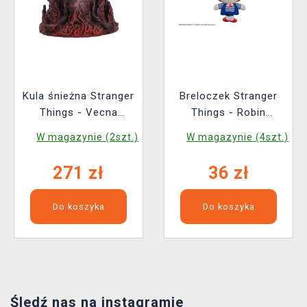
Kula śnieżna Stranger
Breloczek Stranger
Things - Vecna
Things - Robin
(Nemesis Now)
Scoops Ahoy
W magazynie (2szt.)
W magazynie (4szt.)
271 zł
36 zł
Do koszyka
Do koszyka
Śledź nas na instagramie