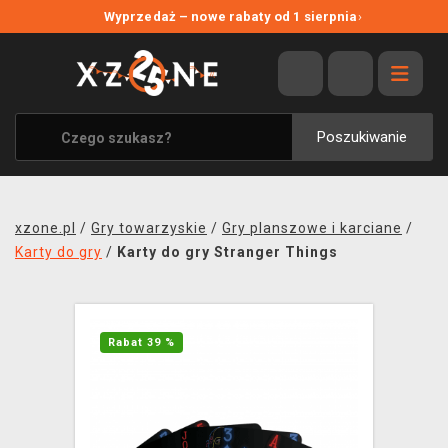
NOWE PROMOCJE
Wyprzedaż – nowe rabaty od 1 sierpnia
›
WYPRZEDAŻ
WSZYSTKIE MARKI
XZONE ORIGINALS
Poszukiwanie
UBRANIA I AKCESORIA
MERCHANDISE
xzone.pl
/
Gry towarzyskie
/
Gry planszowe i karciane
/
SOUNDTRACKI
Karty do gry
/
Karty do gry Stranger Things
GRY TOWARZYSKIE
BLOG
Rabat 39 %
KONTAKT
TRANSPORT