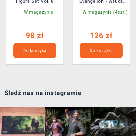
Figure Set Vol. 8
Evangelion - Asuka
(losowy wybór)
Shikinami Langley
W magazynie
W magazynie (4szt.)
New Theatrical
Edition (Sega)
98 zł
126 zł
Do koszyka
Do koszyka
Śledź nas na instagramie