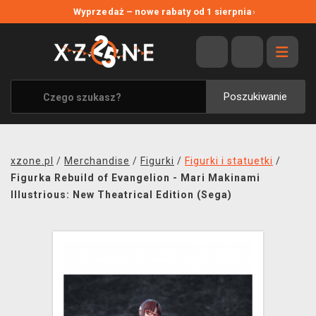
NOWE PROMOCJE
Wyprzedaż – nowe rabaty od 1 sierpnia
›
WYPRZEDAŻ
WSZYSTKIE MARKI
XZONE ORIGINALS
Poszukiwanie
UBRANIA I AKCESORIA
MERCHANDISE
xzone.pl
/
Merchandise
/
Figurki
/
Figurki i statuetki
/
SOUNDTRACKI
Figurka Rebuild of Evangelion - Mari Makinami
Illustrious: New Theatrical Edition (Sega)
GRY TOWARZYSKIE
BLOG
KONTAKT
TRANSPORT