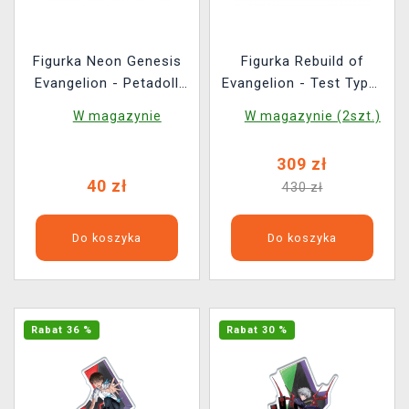
Figurka Neon Genesis
Figurka Rebuild of
Evangelion - Petadoll
Evangelion - Test Type-
Mini Figures (losowy
01 with Spear of
W magazynie
W magazynie (2szt.)
wybór)
Cassius (Kotobukiya)
309 zł
40 zł
430 zł
Do koszyka
Do koszyka
Rabat 36 %
Rabat 30 %