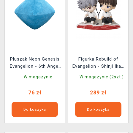
Pluszak Neon Genesis
Figurka Rebuild of
Evangelion - 6th Angel
Evangelion - Shinji Ikari
(FuRyu)
& Kaworu Nagisa (Good
W magazynie
W magazynie (2szt.)
Smile Company)
76 zł
289 zł
Do koszyka
Do koszyka