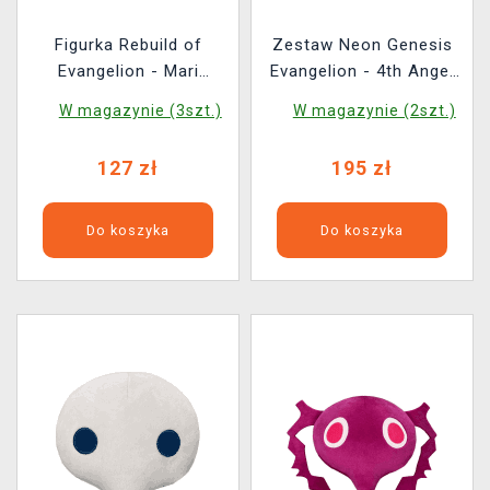
Figurka Rebuild of
Zestaw Neon Genesis
Evangelion - Mari
Evangelion - 4th Angel
Makinami Illustrious:
+ 5th Angel + 6th Angel
W magazynie (3szt.)
W magazynie (2szt.)
New Theatrical Edition
(FuRyu)
(Sega)
127 zł
195 zł
Do koszyka
Do koszyka