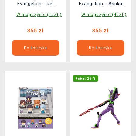
Evangelion - Rei
Evangelion - Asuka
Ayanami (Pop Up
Shikinami Langley (Pop
W magazynie (1szt.)
W magazynie (4szt.)
Parade)
Up Parade)
355 zł
355 zł
Do koszyka
Do koszyka
Rabat 28 %