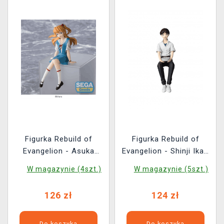
Figurka Rebuild of
Figurka Rebuild of
Evangelion - Asuka
Evangelion - Shinji Ikari
Shikinami Langley New
(Sega)
W magazynie (4szt.)
W magazynie (5szt.)
Theatrical Edition
(Sega)
126 zł
124 zł
Do koszyka
Do koszyka