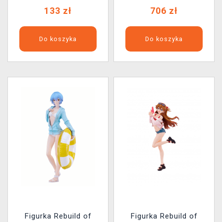
Shikinami Langley (Pop
133 zł
706 zł
Up Parade)ion - Rei
Ayanami + Asuka
Shikinami
Do koszyka
Do koszyka
Figurka Rebuild of
Figurka Rebuild of