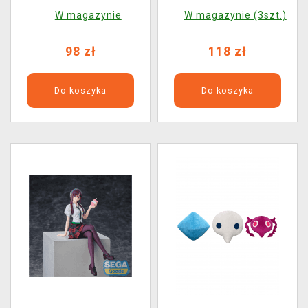
(losowy wybór)
Time - Rei Ayanami
W magazynie
W magazynie (3szt.)
Tentative Name (Sega)
98 zł
118 zł
Do koszyka
Do koszyka