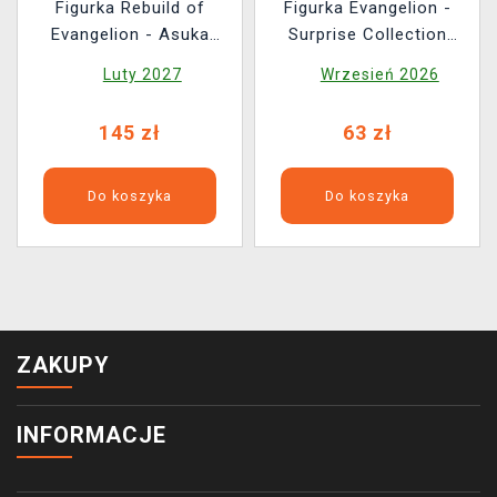
Figurka Rebuild of
Figurka Evangelion -
Evangelion - Asuka
Surprise Collection
(Sega)
(Nendoroid) (losowy
Luty 2027
Wrzesień 2026
wybór)
145 zł
63 zł
Do koszyka
Do koszyka
ZAKUPY
INFORMACJE