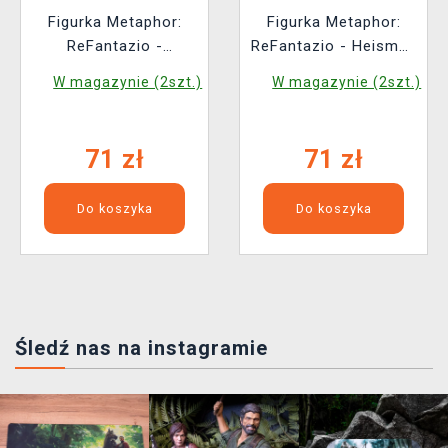
Figurka Metaphor:
Figurka Metaphor:
ReFantazio -
ReFantazio - Heismay
Hulkenberg (Funko
(Funko POP! Games
W magazynie (2szt.)
W magazynie (2szt.)
POP! Games 1228)
1229)
71 zł
71 zł
Do koszyka
Do koszyka
Śledź nas na instagramie