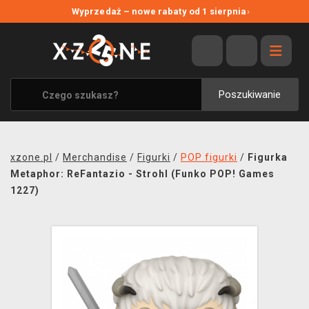
NOWE PROMOCJE
Wyprzedaż – nowe rabaty od 1 sierpnia
›
WYPRZEDAŻ
WSZYSTKIE MARKI
XZONE ORIGINALS
Poszukiwanie
UBRANIA I AKCESORIA
MERCHANDISE
xzone.pl
/
Merchandise
/
Figurki
/
POP figurki
/
Figurka
SOUNDTRACKI
Metaphor: ReFantazio - Strohl (Funko POP! Games
1227)
GRY TOWARZYSKIE
BLOG
KONTAKT
TRANSPORT