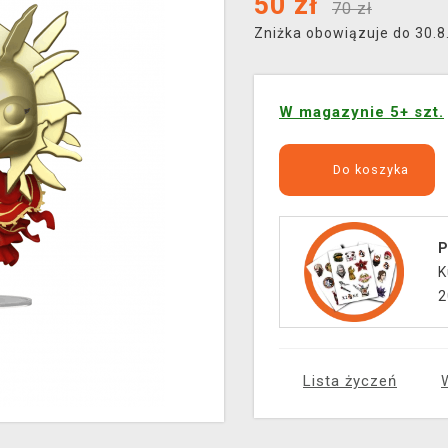
50
zł
70 zł
Zniżka obowiązuje do 30.
W magazynie 5+ szt.
Do koszyka
P
K
2
Lista życzeń