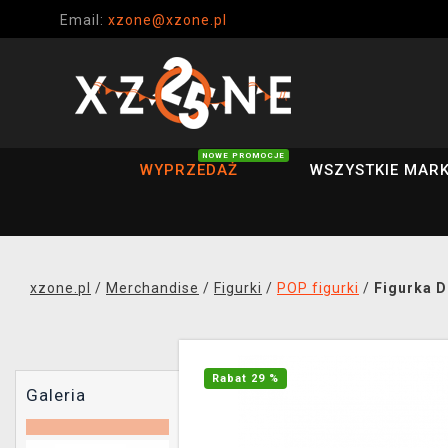
Email:
xzone@xzone.pl
NOWE PROMOCJE
WYPRZEDAŻ
WSZYSTKIE MARK
xzone.pl
/
Merchandise
/
Figurki
/
POP figurki
/
Figurka D
Rabat 29 %
Galeria