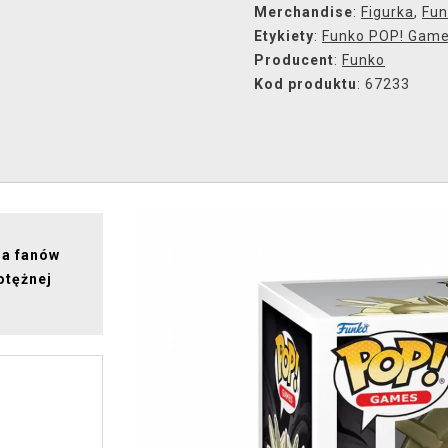
Merchandise
:
Figurka
,
Fun
Etykiety
:
Funko POP! Gam
Producent
:
Funko
Kod produktu
: 67233
la fanów
otężnej