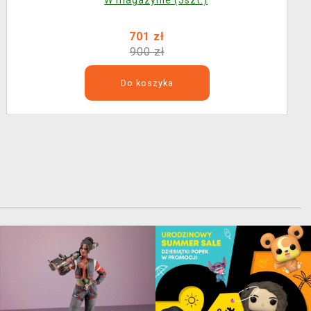
W magazynie (3szt.)
701 zł
900 zł
Do koszyka