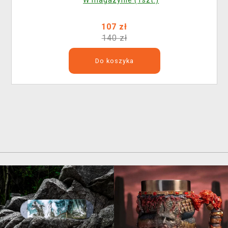
W magazynie (1szt.)
107 zł
140 zł
Do koszyka