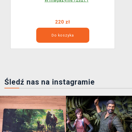
W magazynie (2szt.)
220 zł
Do koszyka
Śledź nas na instagramie