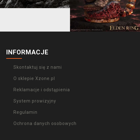
INFORMACJE
Skontaktuj się z nami
O sklepie Xzone.pl
Reklamacje i odstąpienia
System prowizyjny
Regulamin
Ochrona danych osobowych