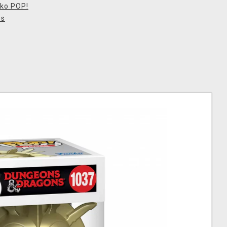
ko POP!
es