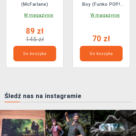
(McFarlane)
Boy (Funko POP!
Television 1767)
W magazynie
W magazynie
89 zł
70 zł
145 zł
Do koszyka
Do koszyka
Śledź nas na instagramie