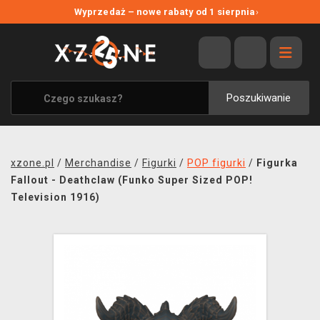
NOWE PROMOCJE
Wyprzedaż – nowe rabaty od 1 sierpnia
›
WYPRZEDAŻ
WSZYSTKIE MARKI
XZONE ORIGINALS
Poszukiwanie
UBRANIA I AKCESORIA
MERCHANDISE
xzone.pl
/
Merchandise
/
Figurki
/
POP figurki
/
Figurka
SOUNDTRACKI
Fallout - Deathclaw (Funko Super Sized POP!
Television 1916)
GRY TOWARZYSKIE
BLOG
KONTAKT
TRANSPORT