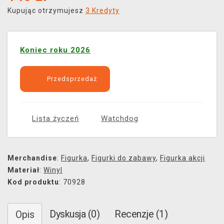
Kupując otrzymujesz
3 Kredyty
Koniec roku 2026
Przedsprzedaż
Lista życzeń
Watchdog
Merchandise
:
Figurka
,
Figurki do zabawy
,
Figurka akcji
Materiał
:
Winyl
Kod produktu
: 70928
Dyskusja (0)
Recenzje (1)
Opis