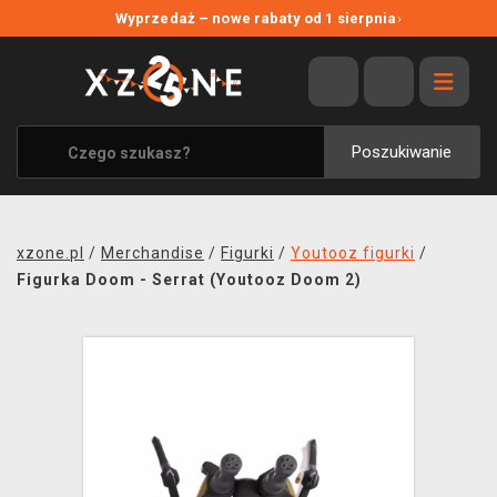
NOWE PROMOCJE
Wyprzedaż – nowe rabaty od 1 sierpnia
›
WYPRZEDAŻ
WSZYSTKIE MARKI
XZONE ORIGINALS
Poszukiwanie
UBRANIA I AKCESORIA
MERCHANDISE
xzone.pl
/
Merchandise
/
Figurki
/
Youtooz figurki
/
SOUNDTRACKI
Figurka Doom - Serrat (Youtooz Doom 2)
GRY TOWARZYSKIE
BLOG
KONTAKT
TRANSPORT