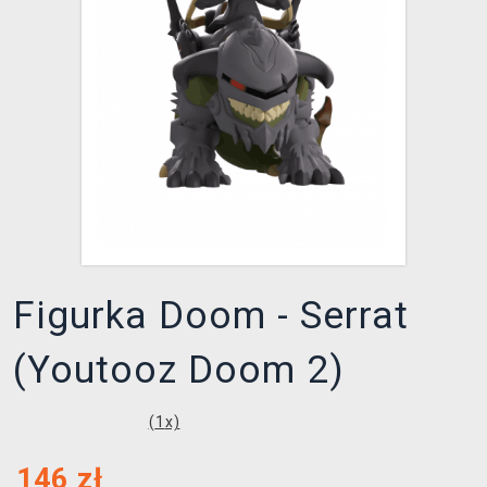
XZONE KLUB
Figurka Doom - Serrat
(Youtooz Doom 2)
(
1
x)
146
zł