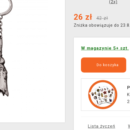
(
2
x)
26
zł
42 zł
Zniżka obowiązuje do 23.
W magazynie 5+ szt.
Do koszyka
P
K
2
Lista życzeń