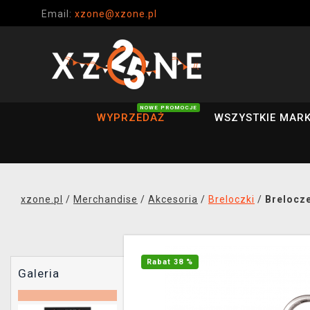
Email:
xzone@xzone.pl
NOWE PROMOCJE
WYPRZEDAŻ
WSZYSTKIE MARK
xzone.pl
/
Merchandise
/
Akcesoria
/
Breloczki
/
Brelocze
Rabat 38 %
Galeria