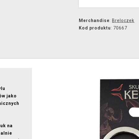
Merchandise
:
Breloczek
Kod produktu
: 70667
ylu
ów jako
nicznych
tuk na
alnie