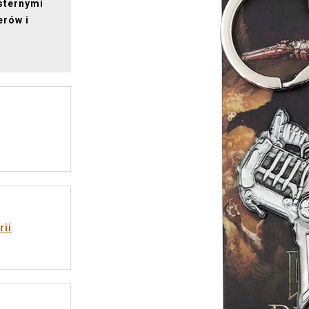
sternymi
erów i
.
rii