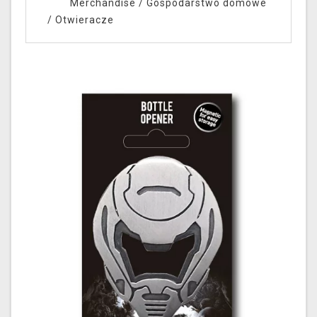
Merchandise
/
Gospodarstwo domowe
/
Otwieracze