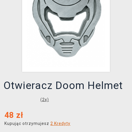
XZONE KLUB
Otwieracz Doom Helmet
(
2
x)
48
zł
Kupując otrzymujesz
2 Kredyty