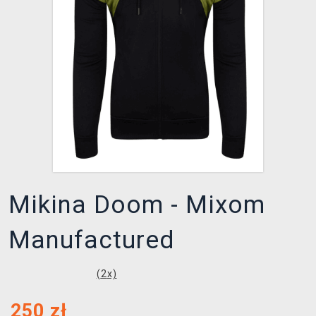
XZONE KLUB
Mikina Doom - Mixom
Manufactured
(
2
x)
250
zł