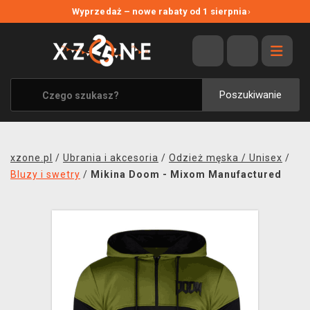
NOWE PROMOCJE
Wyprzedaż – nowe rabaty od 1 sierpnia
›
WYPRZEDAŻ
WSZYSTKIE MARKI
XZONE ORIGINALS
Poszukiwanie
UBRANIA I AKCESORIA
MERCHANDISE
xzone.pl
/
Ubrania i akcesoria
/
Odzież męska / Unisex
/
SOUNDTRACKI
Bluzy i swetry
/
Mikina Doom - Mixom Manufactured
GRY TOWARZYSKIE
BLOG
KONTAKT
TRANSPORT