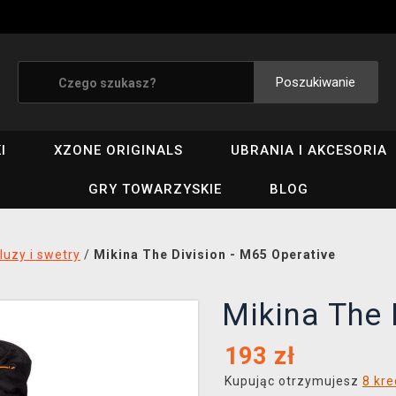
Poszukiwanie
I
XZONE ORIGINALS
UBRANIA I AKCESORIA
GRY TOWARZYSKIE
BLOG
luzy i swetry
/
Mikina The Division - M65 Operative
Mikina The 
193
zł
Kupując otrzymujesz
8 kr