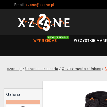
Email:
xzone@xzone.pl
NOWE PROMOCJE
WYPRZEDAŻ
WSZYSTKIE MARK
xzone.pl
/
Ubrania i akcesoria
/
Odzież męska / Unisex
/
B
Galeria