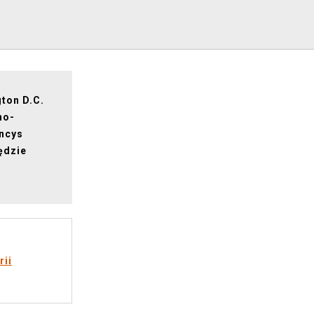
gton D.C.
no-
ncys
będzie
rii