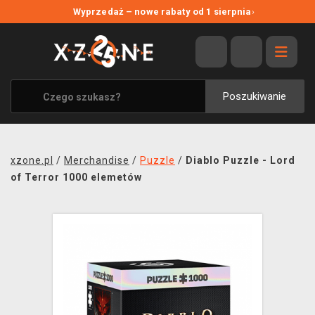
NOWE PROMOCJE
Wyprzedaż – nowe rabaty od 1 sierpnia
›
WYPRZEDAŻ
WSZYSTKIE MARKI
XZONE ORIGINALS
Poszukiwanie
UBRANIA I AKCESORIA
MERCHANDISE
xzone.pl
/
Merchandise
/
Puzzle
/
Diablo Puzzle - Lord
SOUNDTRACKI
of Terror 1000 elemetów
GRY TOWARZYSKIE
BLOG
KONTAKT
TRANSPORT