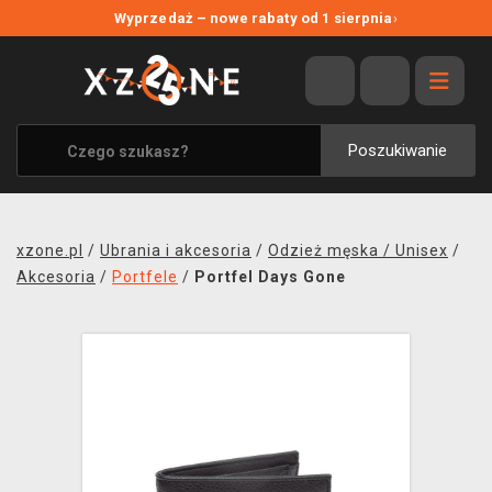
NOWE PROMOCJE
Wyprzedaż – nowe rabaty od 1 sierpnia
›
WYPRZEDAŻ
WSZYSTKIE MARKI
XZONE ORIGINALS
Poszukiwanie
UBRANIA I AKCESORIA
MERCHANDISE
xzone.pl
/
Ubrania i akcesoria
/
Odzież męska / Unisex
/
SOUNDTRACKI
Akcesoria
/
Portfele
/
Portfel Days Gone
GRY TOWARZYSKIE
BLOG
KONTAKT
TRANSPORT