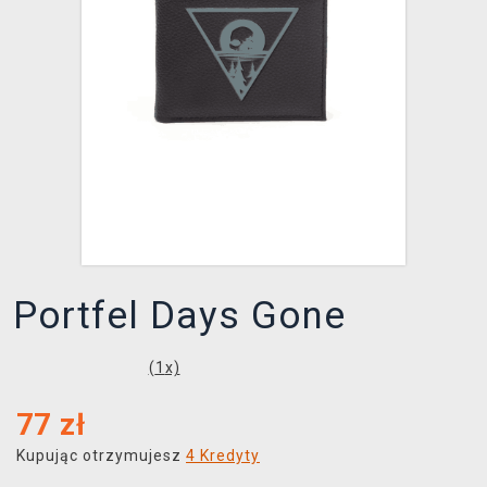
XZONE KLUB
Portfel Days Gone
(
1
x)
77
zł
Kupując otrzymujesz
4 Kredyty