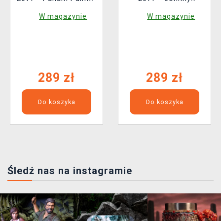
(Dark Horse, 23 cm)
Silverhand (Dark
W magazynie
W magazynie
Horse, 24 cm)
289 zł
289 zł
Do koszyka
Do koszyka
Śledź nas na instagramie