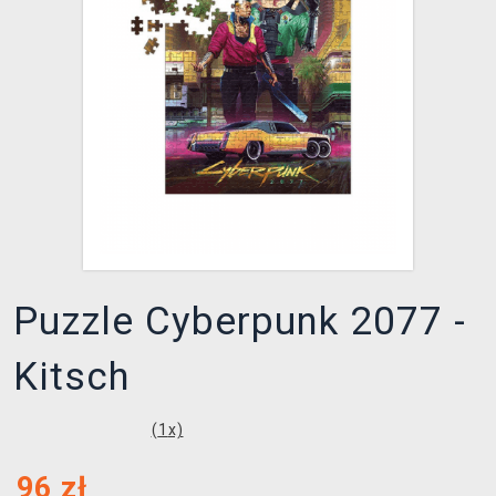
XZONE KLUB
Puzzle Cyberpunk 2077 -
Kitsch
(
1
x)
96
zł