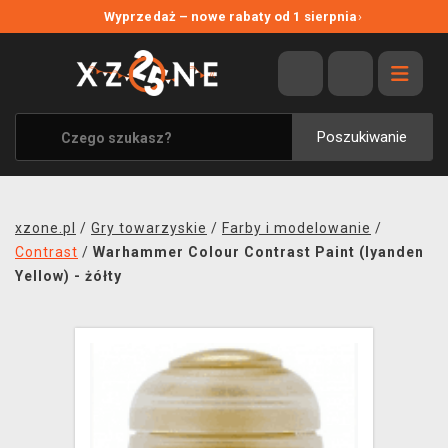
NOWE PROMOCJE
Wyprzedaż – nowe rabaty od 1 sierpnia
›
WYPRZEDAŻ
WSZYSTKIE MARKI
XZONE ORIGINALS
Poszukiwanie
UBRANIA I AKCESORIA
MERCHANDISE
xzone.pl
/
Gry towarzyskie
/
Farby i modelowanie
/
SOUNDTRACKI
Contrast
/
Warhammer Colour Contrast Paint (Iyanden
Yellow) - żółty
GRY TOWARZYSKIE
BLOG
KONTAKT
TRANSPORT