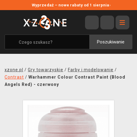
NOWE PROMOCJE
Wyprzedaż – nowe rabaty od 1 sierpnia
›
WYPRZEDAŻ
WSZYSTKIE MARKI
XZONE ORIGINALS
Poszukiwanie
UBRANIA I AKCESORIA
MERCHANDISE
xzone.pl
/
Gry towarzyskie
/
Farby i modelowanie
/
SOUNDTRACKI
Contrast
/
Warhammer Colour Contrast Paint (Blood
Angels Red) - czerwony
GRY TOWARZYSKIE
BLOG
KONTAKT
TRANSPORT