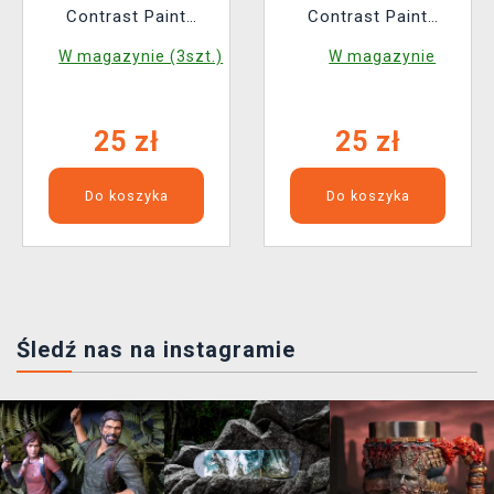
Contrast Paint
Contrast Paint
(Guilliman Flesh) -
(Ultramarines Blue) -
W magazynie (3szt.)
W magazynie
różowy
niebieski
25 zł
25 zł
Do koszyka
Do koszyka
Śledź nas na instagramie