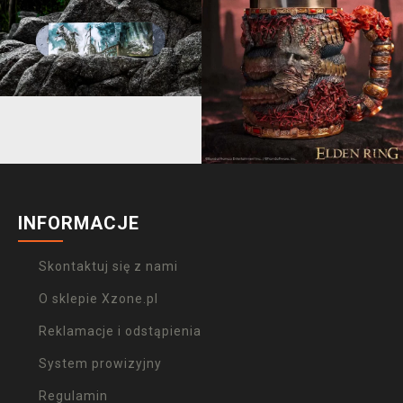
INFORMACJE
Skontaktuj się z nami
O sklepie Xzone.pl
Reklamacje i odstąpienia
System prowizyjny
Regulamin