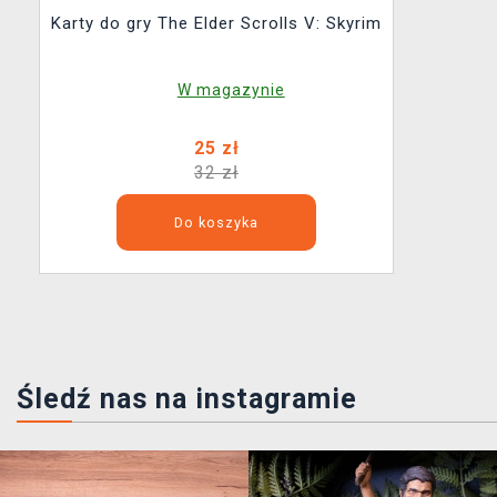
Karty do gry The Elder Scrolls V: Skyrim
W magazynie
25 zł
32 zł
Do koszyka
Śledź nas na instagramie