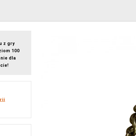
u z gry
oziom 100
nie dla
cie!
rii