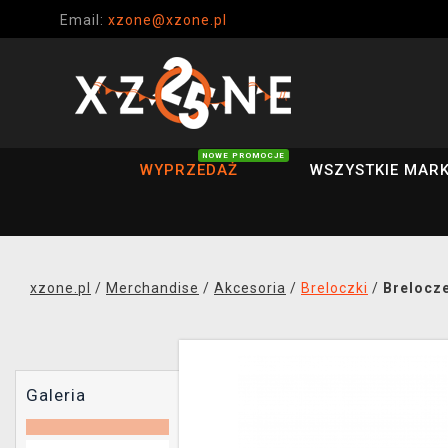
Email:
xzone@xzone.pl
NOWE PROMOCJE
WYPRZEDAŻ
WSZYSTKIE MARK
xzone.pl
/
Merchandise
/
Akcesoria
/
Breloczki
/
Brelocze
Galeria