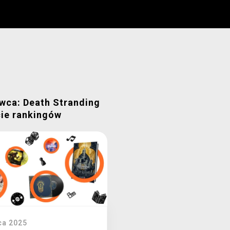
wca: Death Stranding
cie rankingów
ca 2025