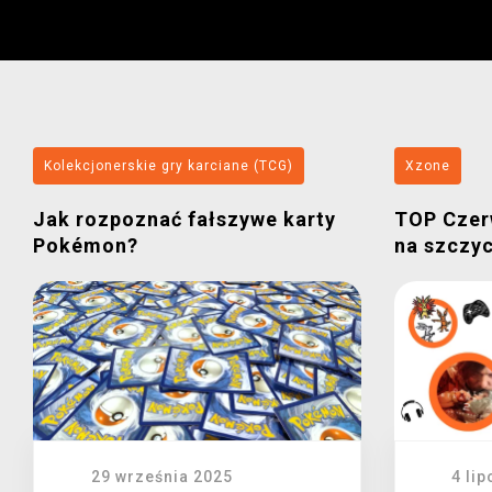
Kolekcjonerskie gry karciane (TCG)
Xzone
Jak rozpoznać fałszywe karty
TOP Czer
Pokémon?
na szczy
29 września 2025
4 lip