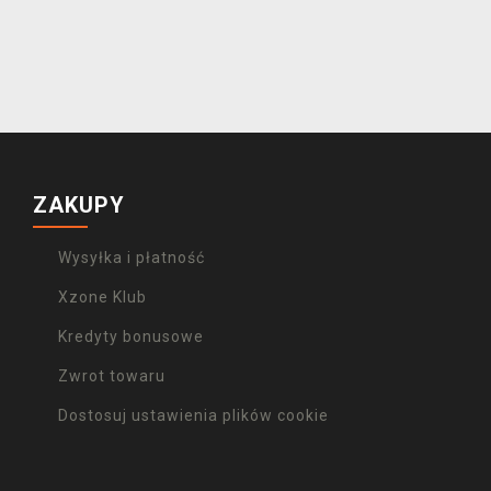
ZAKUPY
Wysyłka i płatność
Xzone Klub
Kredyty bonusowe
Zwrot towaru
Dostosuj ustawienia plików cookie