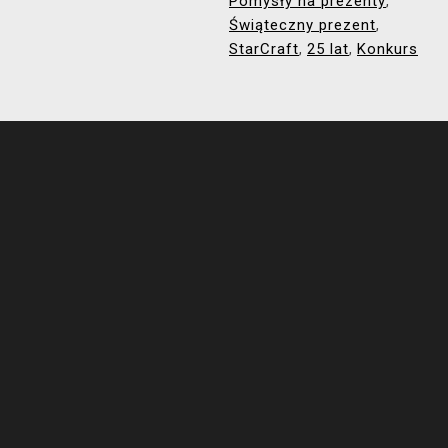
Pomysły na prezenty
,
Świąteczny prezent
,
StarCraft
25 lat
Konkurs
,
,