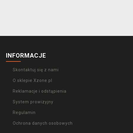
INFORMACJE
Skontaktuj się z nami
O sklepie Xzone.pl
Reklamacje i odstąpienia
System prowizyjny
Regulamin
Ochrona danych osobowych