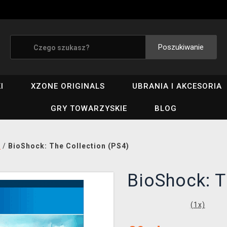
Poszukiwanie
I
XZONE ORIGINALS
UBRANIA I AKCESORIA
GRY TOWARZYSKIE
BLOG
i
/
BioShock: The Collection (PS4)
BioShock: T
(
1
x)