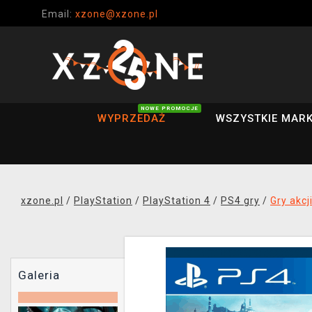
Email:
xzone@xzone.pl
NOWE PROMOCJE
WYPRZEDAŻ
WSZYSTKIE MARK
xzone.pl
/
PlayStation
/
PlayStation 4
/
PS4 gry
/
Gry akcj
Galeria