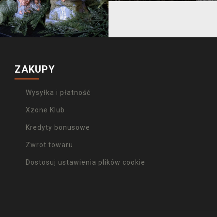
ZAKUPY
Wysyłka i płatność
Xzone Klub
Kredyty bonusowe
Zwrot towaru
Dostosuj ustawienia plików cookie