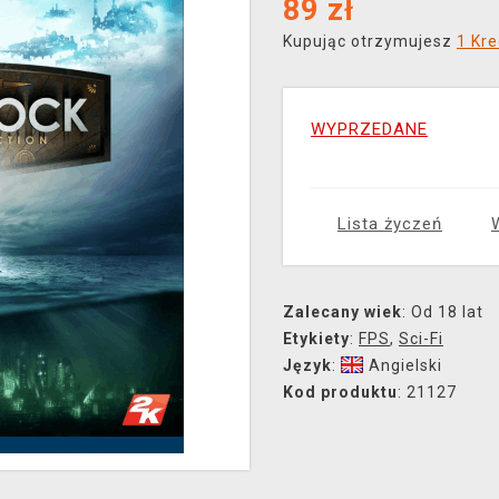
89
zł
Kupując otrzymujesz
1 Kre
WYPRZEDANE
Lista życzeń
Zalecany wiek
: Od 18 lat
Etykiety
:
FPS
,
Sci-Fi
Język
:
Angielski
Kod produktu
: 21127