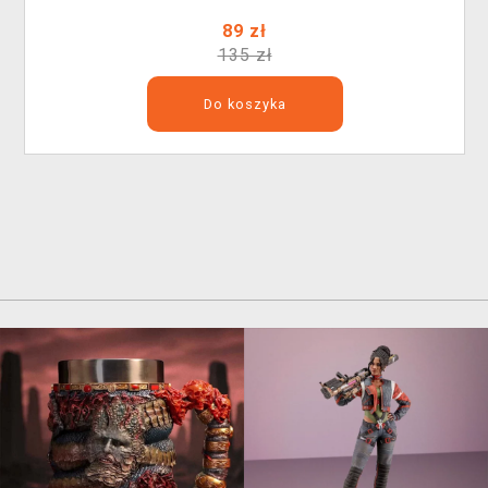
89 zł
135 zł
Do koszyka