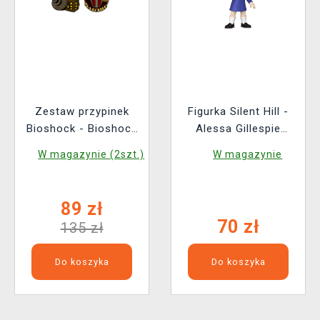
Zestaw przypinek
Figurka Silent Hill -
Bioshock - Bioshock
Alessa Gillespie
Pin Set (Youtooz)
(Funko POP! Games
W magazynie (2szt.)
W magazynie
1203)
89 zł
70 zł
135 zł
Do koszyka
Do koszyka