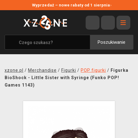
NOWE PROMOCJE
Wyprzedaż – nowe rabaty od 1 sierpnia
›
WYPRZEDAŻ
WSZYSTKIE MARKI
XZONE ORIGINALS
Poszukiwanie
UBRANIA I AKCESORIA
MERCHANDISE
xzone.pl
/
Merchandise
/
Figurki
/
POP figurki
/
Figurka
SOUNDTRACKI
BioShock - Little Sister with Syringe (Funko POP!
Games 1143)
GRY TOWARZYSKIE
BLOG
KONTAKT
TRANSPORT