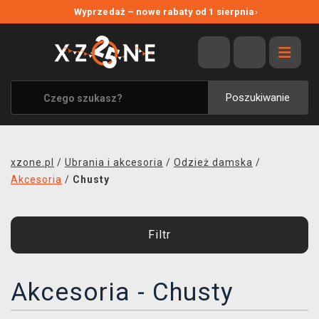
NOWE PROMOCJE
Wyprzedaż – nowe rabaty od 1 sierpnia
›
WYPRZEDAŻ
WSZYSTKIE MARKI
XZONE ORIGINALS
Poszukiwanie
UBRANIA I AKCESORIA
MERCHANDISE
xzone.pl
/
Ubrania i akcesoria
/
Odzież damska
/
SOUNDTRACKI
Akcesoria
/
Chusty
GRY TOWARZYSKIE
Filtr
BLOG
KONTAKT
Akcesoria - Chusty
TRANSPORT