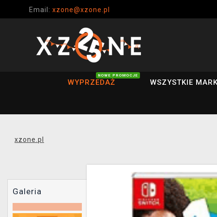
Email:
xzone@xzone.pl
NOWE PROMOCJE
WYPRZEDAŻ
WSZYSTKIE MARK
xzone.pl
Galeria