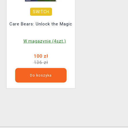
SWITCH
Care Bears: Unlock the Magic
W magazynie (4szt.)
100 zł
136 zł
Do koszyka