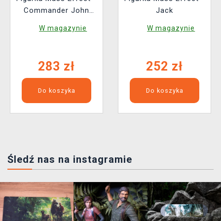
Commander John
Jack
Shepard
W magazynie
W magazynie
283 zł
252 zł
Do koszyka
Do koszyka
Śledź nas na instagramie