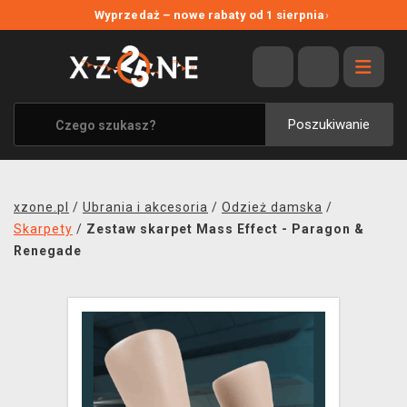
NOWE PROMOCJE
Wyprzedaż – nowe rabaty od 1 sierpnia
›
WYPRZEDAŻ
WSZYSTKIE MARKI
XZONE ORIGINALS
Poszukiwanie
UBRANIA I AKCESORIA
MERCHANDISE
xzone.pl
/
Ubrania i akcesoria
/
Odzież damska
/
SOUNDTRACKI
Skarpety
/
Zestaw skarpet Mass Effect - Paragon &
Renegade
GRY TOWARZYSKIE
BLOG
KONTAKT
TRANSPORT