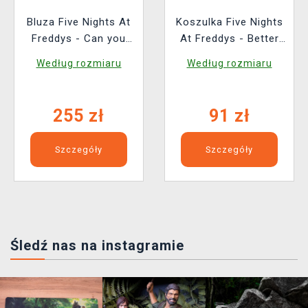
Bluza Five Nights At
Koszulka Five Nights
Freddys - Can you
At Freddys - Better
survive ?
luck next time
Według rozmiaru
Według rozmiaru
255 zł
91 zł
Szczegóły
Szczegóły
Śledź nas na instagramie