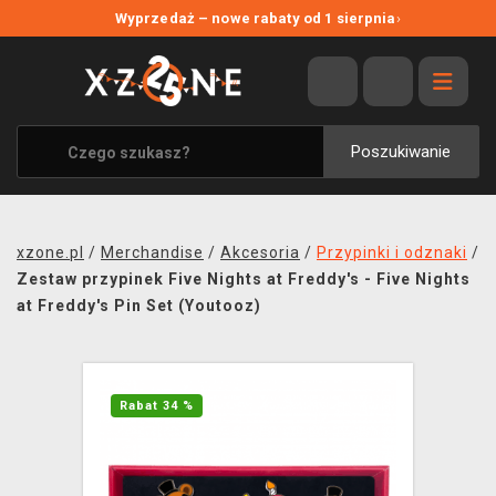
NOWE PROMOCJE
Wyprzedaż – nowe rabaty od 1 sierpnia
›
WYPRZEDAŻ
WSZYSTKIE MARKI
XZONE ORIGINALS
Poszukiwanie
UBRANIA I AKCESORIA
MERCHANDISE
xzone.pl
/
Merchandise
/
Akcesoria
/
Przypinki i odznaki
/
SOUNDTRACKI
Zestaw przypinek Five Nights at Freddy's - Five Nights
at Freddy's Pin Set (Youtooz)
GRY TOWARZYSKIE
BLOG
Rabat 34 %
KONTAKT
TRANSPORT