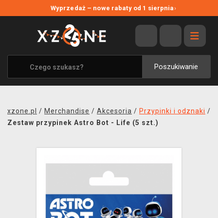
NOWE PROMOCJE
Wyprzedaż – nowe rabaty od 1 sierpnia
›
WYPRZEDAŻ
WSZYSTKIE MARKI
XZONE ORIGINALS
Poszukiwanie
UBRANIA I AKCESORIA
MERCHANDISE
xzone.pl
/
Merchandise
/
Akcesoria
/
Przypinki i odznaki
/
SOUNDTRACKI
Zestaw przypinek Astro Bot - Life (5 szt.)
GRY TOWARZYSKIE
BLOG
KONTAKT
TRANSPORT