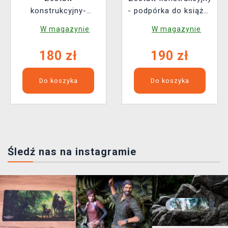
konstrukcyjny-
- podpórka do książek
Kwiaciarnia Cathy
Sakura Densya
W magazynie
W magazynie
(drewno)
(drewno)
180 zł
190 zł
Do koszyka
Do koszyka
Śledź nas na instagramie