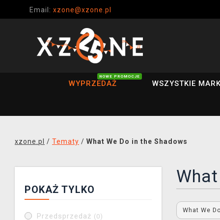
Email:
xzone@xzone.pl
NOWE PROMOCJE
WYPRZEDAŻ
WSZYSTKIE MARK
xzone.pl
/
Tematy
/
What We Do in the Shadows
What
POKAŻ TYLKO
What We Do
Przedsprzedaż
(0)