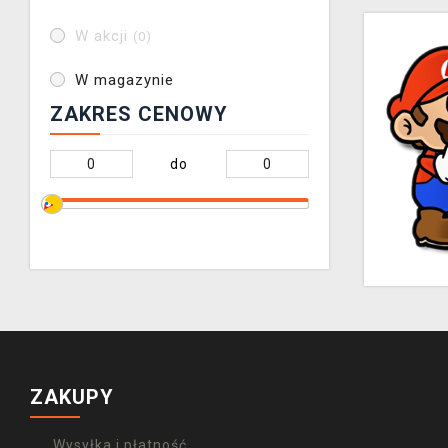
W akcji
(0)
W magazynie
ZAKRES CENOWY
do
ZAKUPY
Wysyłka i płatność