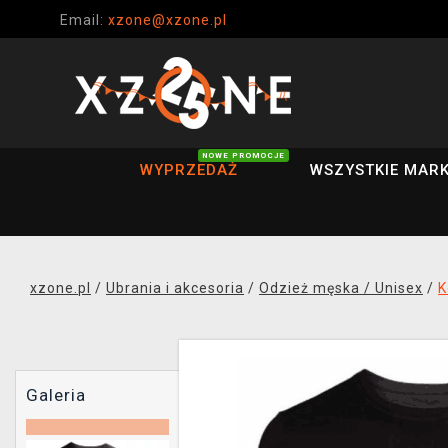
Email:
xzone@xzone.pl
NOWE PROMOCJE
WYPRZEDAŻ
WSZYSTKIE MARK
xzone.pl
/
Ubrania i akcesoria
/
Odzież męska / Unisex
/
K
Galeria