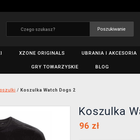
Poszukiwanie
I
XZONE ORIGINALS
UBRANIA I AKCESORIA
GRY TOWARZYSKIE
BLOG
oszulki
/
Koszulka Watch Dogs 2
Koszulka W
96
zł