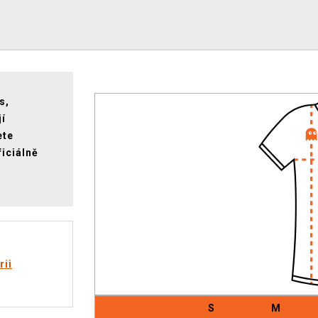
s,
jí
ete
ficiálně
rii
S
M