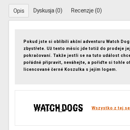
Dyskusja (0)
Recenzje (0)
Opis
Pokud jste si oblíbili akční adventuru Watch Dog
zbystřete. Už tento měsíc jde totiž do prodeje je
pokračovaní. Takže jestli se na tuto událost chc
pořádně připravit, neváhejte, a pořiďte si tohle o
licencované černé Koszulka s jejím logem.
Wszystko z tej se