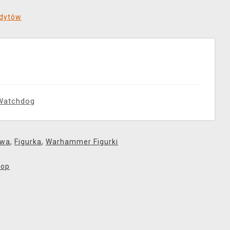
edytów
Watchdog
owa
,
Figurka
,
Warhammer Figurki
hop