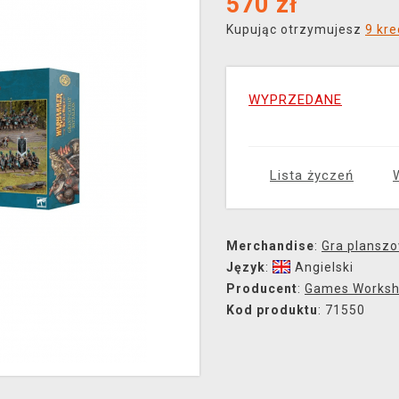
570
zł
Kupując otrzymujesz
9 kr
WYPRZEDANE
Lista życzeń
Merchandise
:
Gra plansz
Język
:
Angielski
Producent
:
Games Works
Kod produktu
: 71550