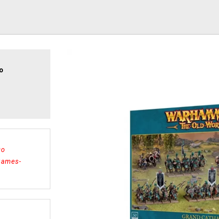
o
Do
 games-