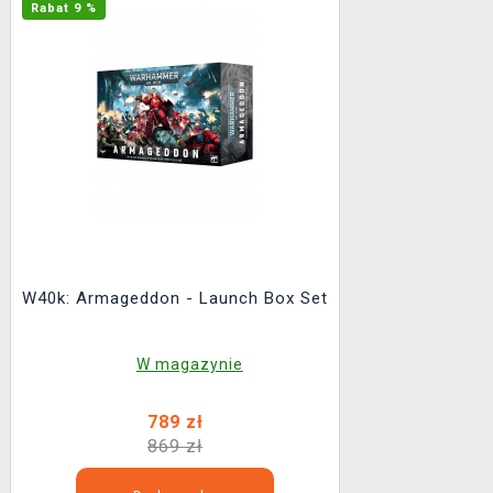
Rabat 9 %
W40k: Armageddon - Launch Box Set
W magazynie
789 zł
869 zł