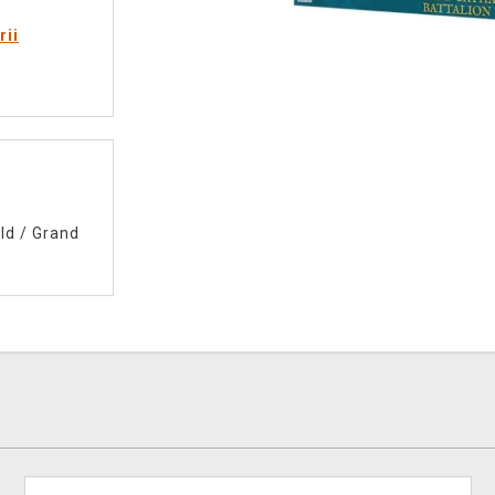
rii
ld
/
Grand