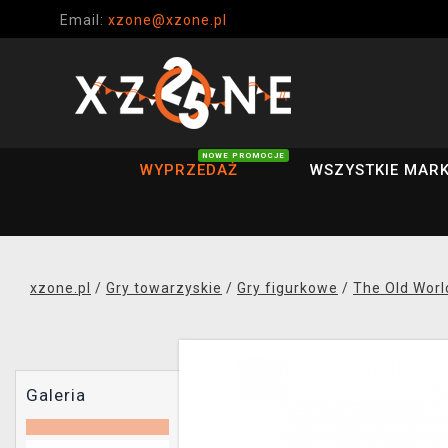
Email:
xzone@xzone.pl
NOWE PROMOCJE
WYPRZEDAŻ
WSZYSTKIE MARK
xzone.pl
/
Gry towarzyskie
/
Gry figurkowe
/
The Old Worl
Galeria