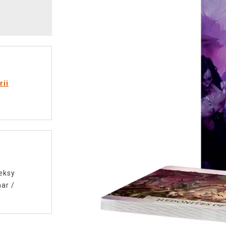
rii
deksy
mar
/