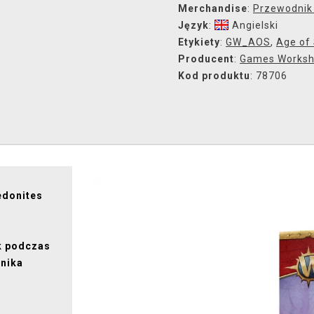
Merchandise
:
Przewodnik
Język
:
Angielski
Etykiety
:
GW_AOS
,
Age of
Producent
:
Games Works
Kod produktu
: 78706
edonites
k podczas
znika