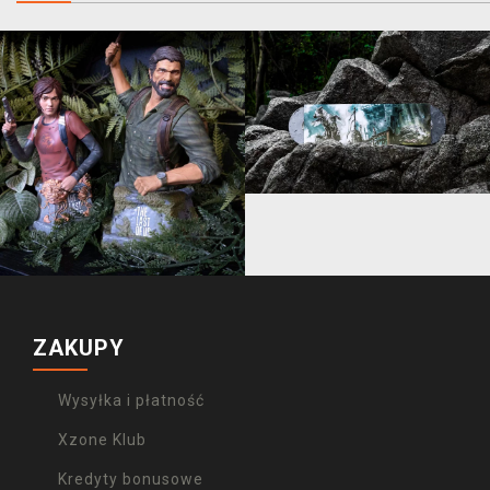
ZAKUPY
Wysyłka i płatność
Xzone Klub
Kredyty bonusowe