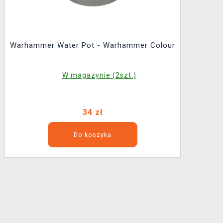
Warhammer Water Pot - Warhammer Colour
W magazynie (2szt.)
34 zł
Do koszyka