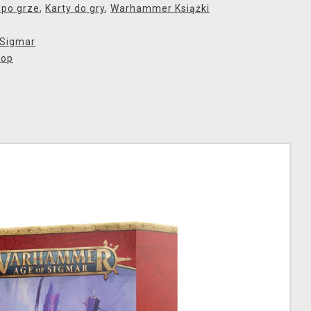
 po grze
,
Karty do gry
,
Warhammer Książki
 Sigmar
hop