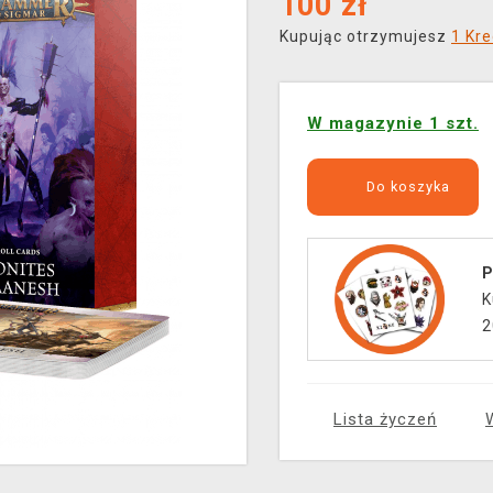
100
zł
Kupując otrzymujesz
1 Kre
W magazynie 1 szt.
Do koszyka
P
K
2
Lista życzeń