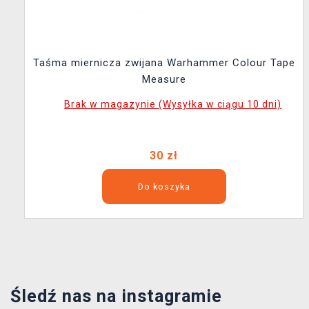
Taśma miernicza zwijana Warhammer Colour Tape
Measure
Brak w magazynie (Wysyłka w ciągu 10 dni)
30 zł
Do koszyka
Śledź nas na instagramie