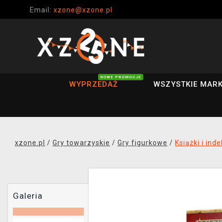
Email:
xzone@xzone.pl
NOWE PROMOCJE
WYPRZEDAŻ
WSZYSTKIE MARK
xzone.pl
/
Gry towarzyskie
/
Gry figurkowe
/
Książki i ind
Galeria