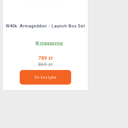
W40k: Armageddon - Launch Box Set
W magazynie
789 zł
869 zł
Do koszyka