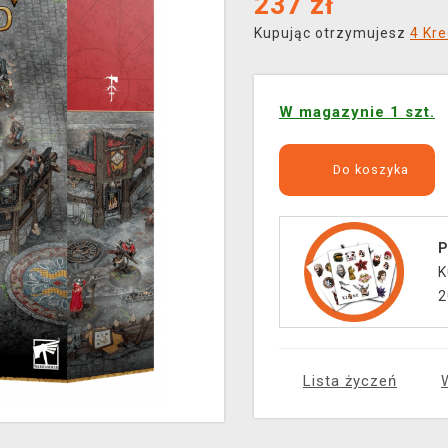
237
zł
Kupując otrzymujesz
4 Kre
W magazynie 1 szt.
Do koszyka
P
K
2
Lista życzeń