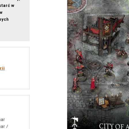
starć w
 w
nych
rii
mar
mar
/