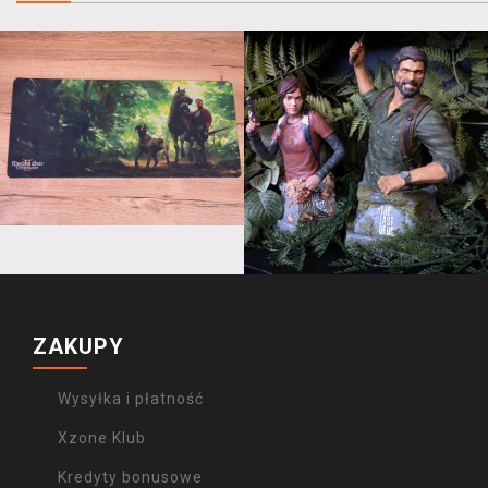
ZAKUPY
Wysyłka i płatność
Xzone Klub
Kredyty bonusowe