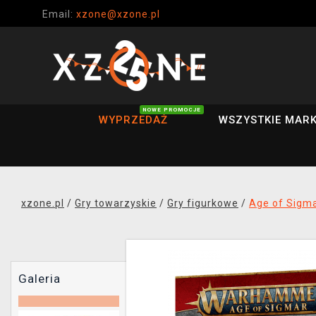
Email:
xzone@xzone.pl
NOWE PROMOCJE
WYPRZEDAŻ
WSZYSTKIE MARK
xzone.pl
/
Gry towarzyskie
/
Gry figurkowe
/
Age of Sigm
Galeria