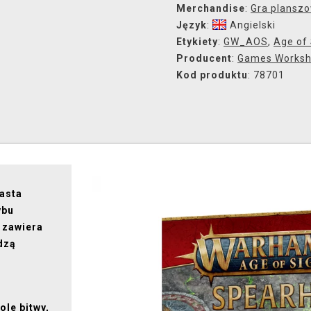
Merchandise
:
Gra plansz
Język
:
Angielski
Etykiety
:
GW_AOS
,
Age of
Producent
:
Games Works
Kod produktu
: 78701
iasta
ybu
 zawiera
dzą
ole bitwy,