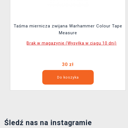
Taśma miernicza zwijana Warhammer Colour Tape
Measure
Brak w magazynie (Wysyłka w ciągu 10 dni)
30 zł
Do koszyka
Śledź nas na instagramie