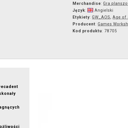
Merchandise
:
Gra plansz
Język
:
Angielski
Etykiety
:
GW_AOS
,
Age of
Producent
:
Games Works
Kod produktu
: 78705
Decadent
oskonały
ragnących
ożliwości