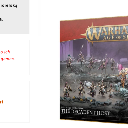
icielską
a.
o ich
b games-
rii