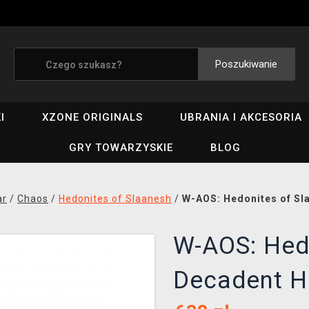
Poszukiwanie
I
XZONE ORIGINALS
UBRANIA I AKCESORIA
GRY TOWARZYSKIE
BLOG
ar
/
Chaos
/
Hedonites of Slaanesh
/
W-AOS: Hedonites of Sla
W-AOS: Hedo
Decadent Ho