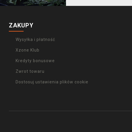
ZAKUPY
Wysyłka i płatność
Xzone Klub
Kredyty bonusowe
Zwrot towaru
Dostosuj ustawienia plików cookie