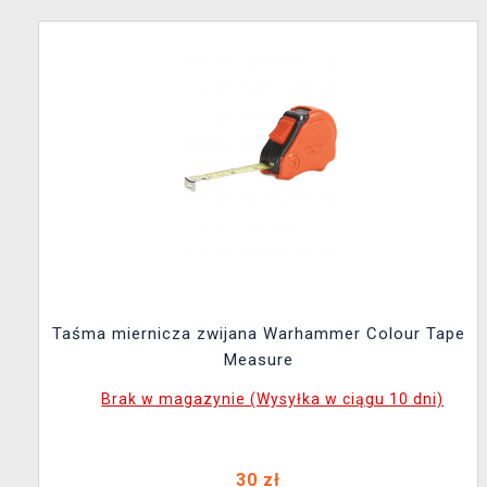
Taśma miernicza zwijana Warhammer Colour Tape
Measure
Brak w magazynie (Wysyłka w ciągu 10 dni)
30 zł