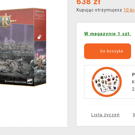
638
zł
Kupując otrzymujesz
10 k
W magazynie 1 szt.
Do koszyka
P
K
2
Lista życzeń