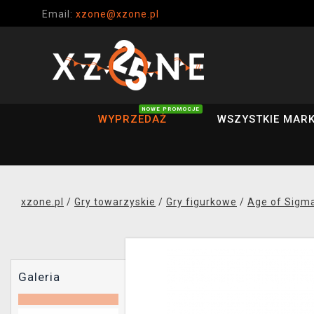
Email:
xzone@xzone.pl
NOWE PROMOCJE
WYPRZEDAŻ
WSZYSTKIE MARK
xzone.pl
/
Gry towarzyskie
/
Gry figurkowe
/
Age of Sigm
Galeria