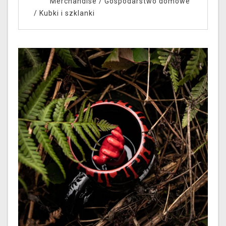
Merchandise
/
Gospodarstwo domowe
/
Kubki i szklanki