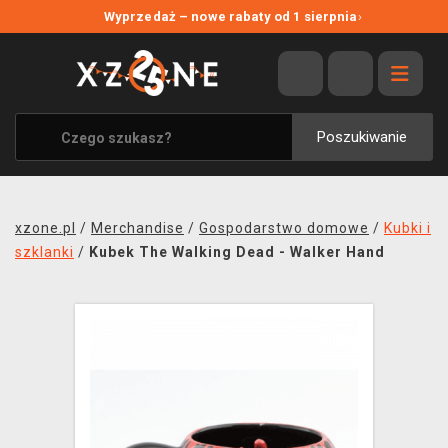
NOWE PROMOCJE
Wyprzedaż – nowe rabaty od 1 sierpnia
›
WYPRZEDAŻ
WSZYSTKIE MARKI
XZONE ORIGINALS
Poszukiwanie
UBRANIA I AKCESORIA
MERCHANDISE
xzone.pl
/
Merchandise
/
Gospodarstwo domowe
/
Kubki i
SOUNDTRACKI
szklanki
/
Kubek The Walking Dead - Walker Hand
GRY TOWARZYSKIE
BLOG
KONTAKT
TRANSPORT