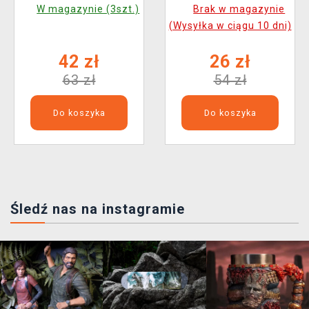
(zmieniający kolor)
W magazynie (3szt.)
Brak w magazynie
(Wysyłka w ciągu 10 dni)
42 zł
26 zł
63 zł
54 zł
Do koszyka
Do koszyka
Śledź nas na instagramie