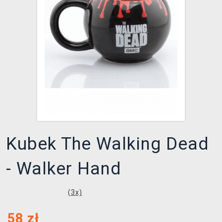
XZONE KLUB
Kubek The Walking Dead
- Walker Hand
(
3
x)
58
zł