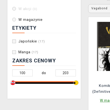
Vagabond
W akcji
(0)
W magazynie
ETYKIETY
Japońskie
(17)
Manga
(17)
ZAKRES CENOWY
do
Komik
(Definiti
W mag