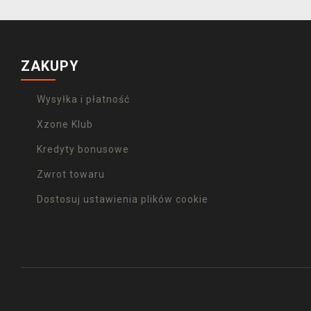
ZAKUPY
Wysyłka i płatność
Xzone Klub
Kredyty bonusowe
Zwrot towaru
Dostosuj ustawienia plików cookie