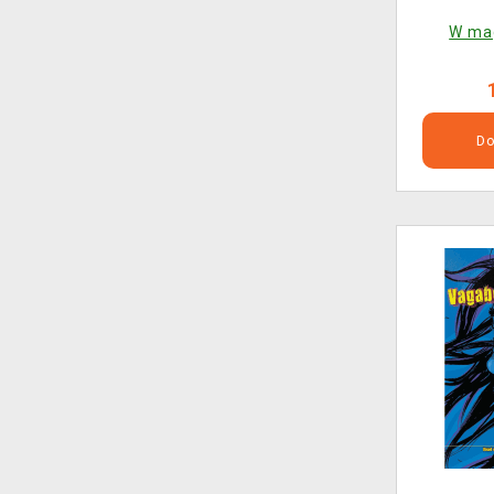
W mag
Do