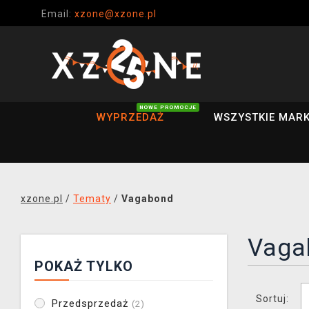
Email:
xzone@xzone.pl
NOWE PROMOCJE
WYPRZEDAŻ
WSZYSTKIE MARK
xzone.pl
/
Tematy
/
Vagabond
Vaga
POKAŻ TYLKO
Sortuj:
Przedsprzedaż
(2)