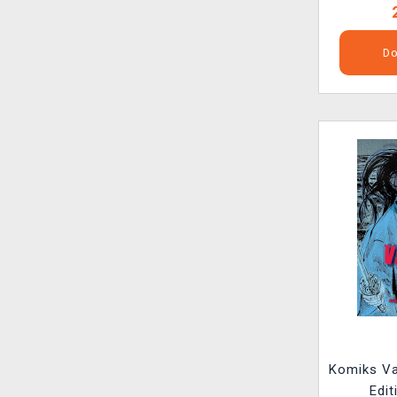
Do
Komiks V
Edit