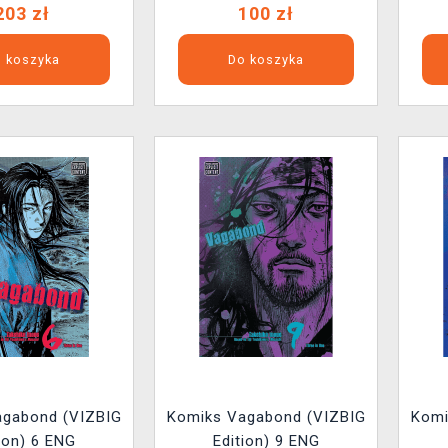
203 zł
100 zł
 koszyka
Do koszyka
agabond (VIZBIG
Komiks Vagabond (VIZBIG
Komi
ion) 6 ENG
Edition) 9 ENG