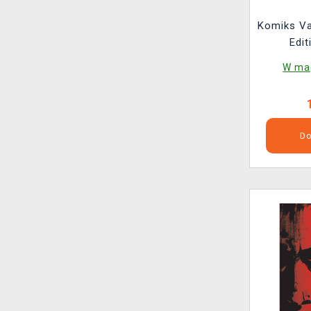
Komiks V
Edit
W mag
Do