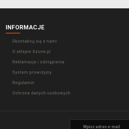
INFORMACJE
Skontaktuj się z nami
O sklepie Xzone.pl
Reklamacje i odstąpienia
System prowizyjny
Regulamin
Ochrona danych osobowych