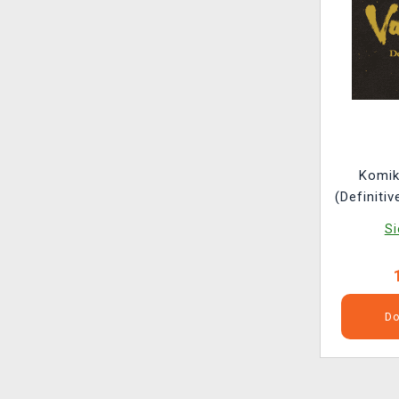
Komik
(Definiti
Si
Do