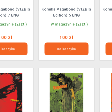
agabond (VIZBIG
Komiks Vagabond (VIZBIG
Komi
ion) 7 ENG
Edition) 5 ENG
azynie (2szt.)
W magazynie (2szt.)
100 zł
100 zł
 koszyka
Do koszyka