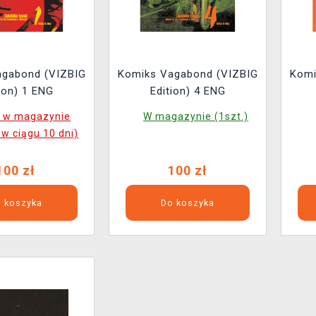
agabond (VIZBIG
Komiks Vagabond (VIZBIG
Komi
ion) 1 ENG
Edition) 4 ENG
k w magazynie
W magazynie (1szt.)
 w ciągu 10 dni)
100 zł
100 zł
 koszyka
Do koszyka