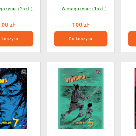
azynie (2szt.)
W magazynie (1szt.)
100 zł
100 zł
 koszyka
Do koszyka