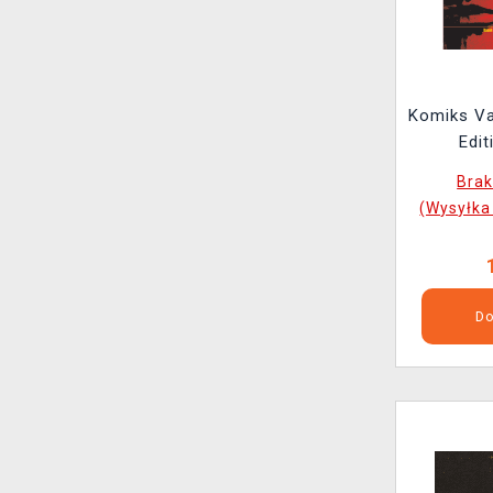
Komiks V
Edit
Bra
(Wysyłka
Do