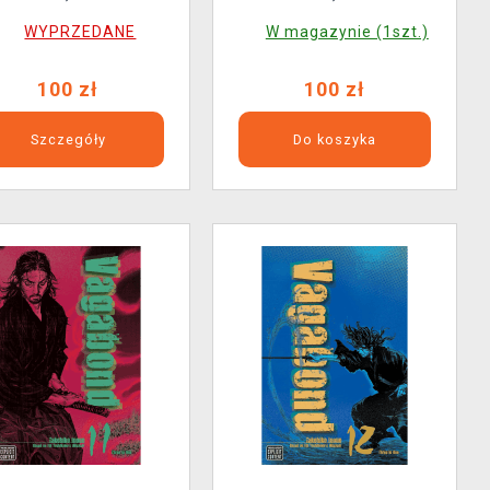
WYPRZEDANE
W magazynie (1szt.)
100 zł
100 zł
Szczegóły
Do koszyka