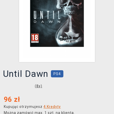
XZONE KLUB
Until Dawn
PS4
(
8
x)
96
zł
Kupując otrzymujesz
4 Kredyty
Można zamówić max. 1 szt. na klienta.