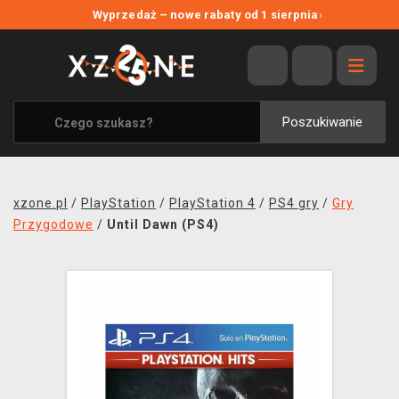
NOWE PROMOCJE
Wyprzedaż – nowe rabaty od 1 sierpnia
›
WYPRZEDAŻ
WSZYSTKIE MARKI
XZONE ORIGINALS
Poszukiwanie
UBRANIA I AKCESORIA
MERCHANDISE
xzone.pl
/
PlayStation
/
PlayStation 4
/
PS4 gry
/
Gry
SOUNDTRACKI
Przygodowe
/
Until Dawn (PS4)
GRY TOWARZYSKIE
BLOG
KONTAKT
TRANSPORT