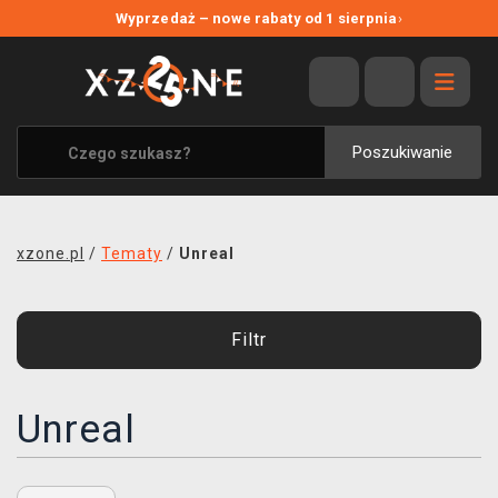
NOWE PROMOCJE
Wyprzedaż – nowe rabaty od 1 sierpnia
›
WYPRZEDAŻ
WSZYSTKIE MARKI
XZONE ORIGINALS
Poszukiwanie
UBRANIA I AKCESORIA
MERCHANDISE
xzone.pl
/
Tematy
/
Unreal
SOUNDTRACKI
GRY TOWARZYSKIE
Filtr
BLOG
Unreal
KONTAKT
TRANSPORT