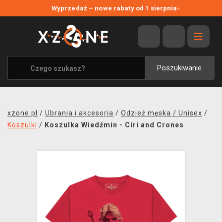
NOWE PROMOCJE
Wyprzedaż – nowe rabaty od 1 sierpnia
›
WYPRZEDAŻ
WSZYSTKIE MARKI
XZONE ORIGINALS
Poszukiwanie
UBRANIA I AKCESORIA
MERCHANDISE
xzone.pl
/
Ubrania i akcesoria
/
Odzież męska / Unisex
/
SOUNDTRACKI
Koszulki
/
Koszulka Wiedźmin - Ciri and Crones
GRY TOWARZYSKIE
BLOG
KONTAKT
TRANSPORT