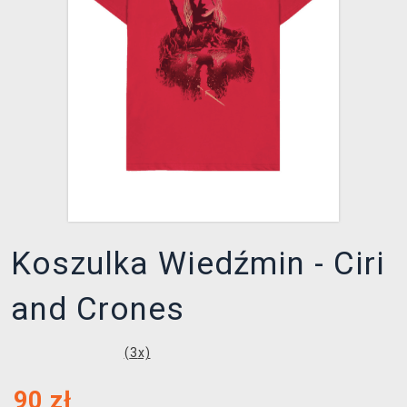
XZONE KLUB
Koszulka Wiedźmin - Ciri
and Crones
(
3
x)
90
zł