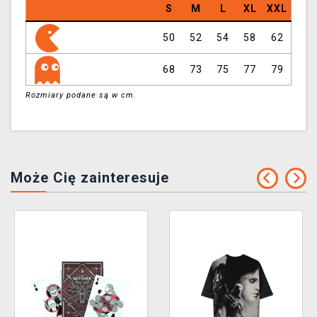
S
M
L
XL
XXL
50
52
54
58
62
68
73
75
77
79
Rozmiary podane są w cm.
Może Cię zainteresuje