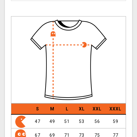
S
M
L
XL
XXL
XXXL
47
49
51
53
56
59
67
69
71
73
75
77