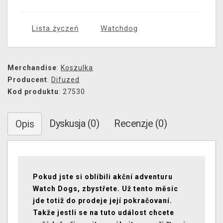
Lista życzeń
Watchdog
Merchandise
:
Koszulka
Producent
:
Difuzed
Kod produktu
: 27530
Dyskusja (0)
Recenzje (0)
Opis
Pokud jste si oblíbili akční adventuru
Watch Dogs, zbystřete. Už tento měsíc
jde totiž do prodeje její pokračovaní.
Takže jestli se na tuto událost chcete