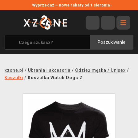
NOWE PROMOCJE
Wyprzedaż – nowe rabaty od 1 sierpnia
›
WYPRZEDAŻ
WSZYSTKIE MARKI
XZONE ORIGINALS
Poszukiwanie
UBRANIA I AKCESORIA
MERCHANDISE
xzone.pl
/
Ubrania i akcesoria
/
Odzież męska / Unisex
/
SOUNDTRACKI
Koszulki
/
Koszulka Watch Dogs 2
GRY TOWARZYSKIE
BLOG
KONTAKT
TRANSPORT