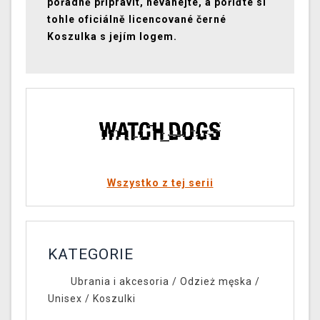
pořádně připravit, neváhejte, a pořiďte si
tohle oficiálně licencované černé
Koszulka s jejím logem.
Wszystko z tej serii
KATEGORIE
Ubrania i akcesoria
/
Odzież męska /
Unisex
/
Koszulki