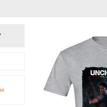
y
rii