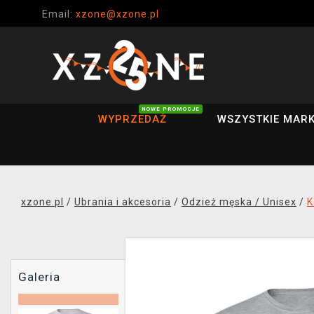
Email:
xzone@xzone.pl
NOWE PROMOCJE
WYPRZEDAŻ
WSZYSTKIE MARK
xzone.pl
/
Ubrania i akcesoria
/
Odzież męska / Unisex
/
K
Galeria