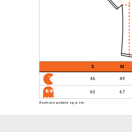
S
M
46
49
65
67
Rozmiary podane są w cm.