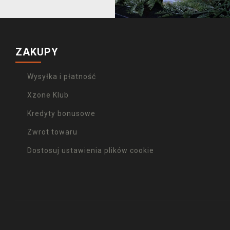
ZAKUPY
Wysyłka i płatność
Xzone Klub
Kredyty bonusowe
Zwrot towaru
Dostosuj ustawienia plików cookie