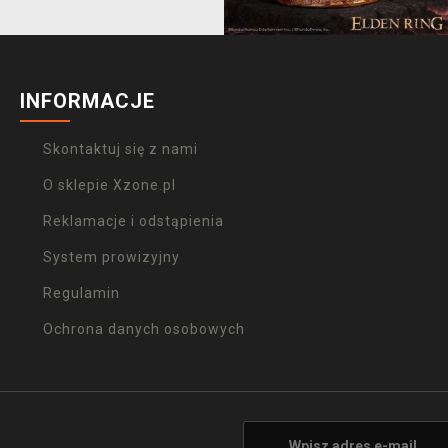
INFORMACJE
Skontaktuj się z nami
O sklepie Xzone.pl
Reklamacje i odstąpienia
System prowizyjny
Regulamin
Ochrona danych osobowych