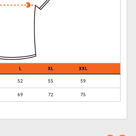
L
XL
XXL
52
55
59
69
72
75