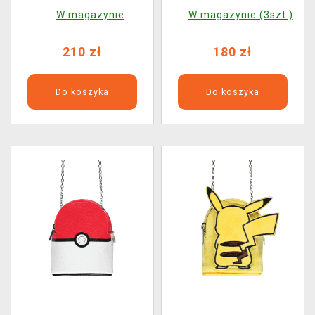
Totoro)
Totoro)
W magazynie
W magazynie (3szt.)
210 zł
180 zł
Do koszyka
Do koszyka