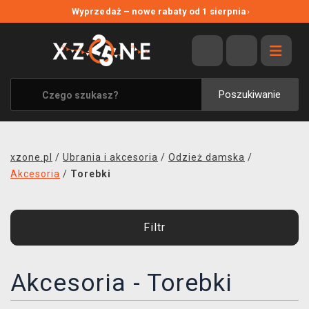
NOWE PROMOCJE
Wyprzedaż – nowe rabaty od 1 sierpnia
›
WYPRZEDAŻ
WSZYSTKIE MARKI
XZONE ORIGINALS
Poszukiwanie
UBRANIA I AKCESORIA
MERCHANDISE
xzone.pl
/
Ubrania i akcesoria
/
Odzież damska
/
SOUNDTRACKI
Akcesoria
/
Torebki
GRY TOWARZYSKIE
Filtr
BLOG
KONTAKT
Akcesoria - Torebki
TRANSPORT