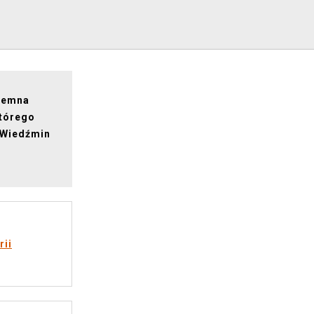
Ciemna
tórego
y Wiedźmin
rii