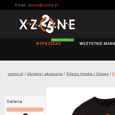
Email:
xzone@xzone.pl
NOWE PROMOCJE
WYPRZEDAŻ
WSZYSTKIE MARK
xzone.pl
/
Ubrania i akcesoria
/
Odzież męska / Unisex
/
K
Galeria