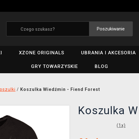
Poszukiwanie
I
XZONE ORIGINALS
UBRANIA I AKCESORIA
GRY TOWARZYSKIE
BLOG
oszulki
/
Koszulka Wiedźmin - Fiend Forest
Koszulka Wi
(
1
x)