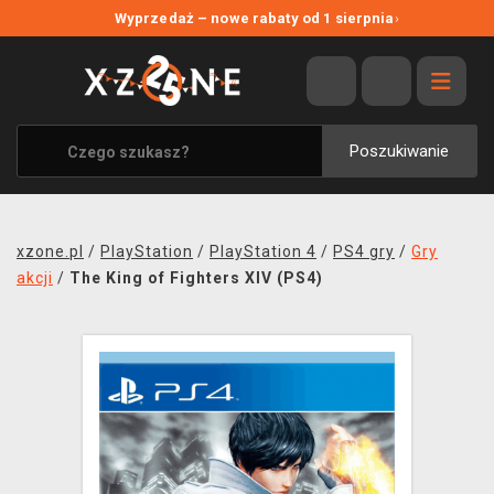
NOWE PROMOCJE
Wyprzedaż – nowe rabaty od 1 sierpnia
›
WYPRZEDAŻ
WSZYSTKIE MARKI
XZONE ORIGINALS
Poszukiwanie
UBRANIA I AKCESORIA
MERCHANDISE
xzone.pl
/
PlayStation
/
PlayStation 4
/
PS4 gry
/
Gry
SOUNDTRACKI
akcji
/
The King of Fighters XIV (PS4)
GRY TOWARZYSKIE
BLOG
KONTAKT
TRANSPORT