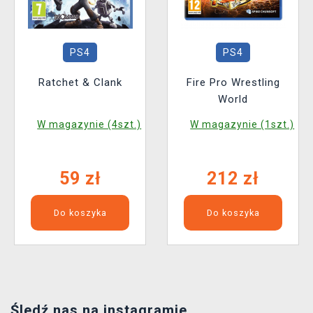
PS4
PS4
Ratchet & Clank
Fire Pro Wrestling
World
W magazynie (4szt.)
W magazynie (1szt.)
59 zł
212 zł
Do koszyka
Do koszyka
Śledź nas na instagramie