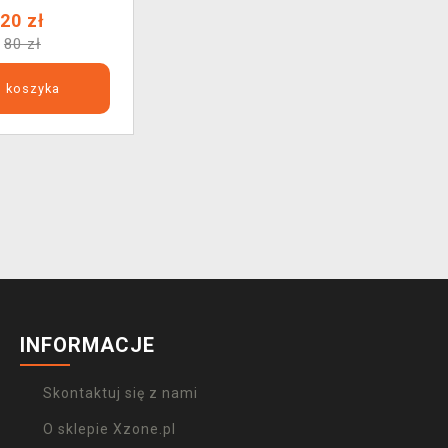
20 zł
80 zł
 koszyka
INFORMACJE
Skontaktuj się z nami
O sklepie Xzone.pl