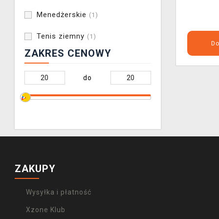
Menedżerskie
(1)
Tenis ziemny
(1)
Do
ZAKRES CENOWY
do
ZAKUPY
Wysyłka i płatność
Xzone Klub