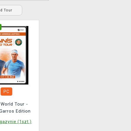
ld Tour
PC
 World Tour -
Garros Edition
azynie (1szt.)