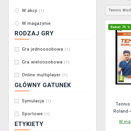
Tennis Wor
W akcji
(1)
W magazynie
Rabat 75 %
RODZAJ GRY
Gra jednoosobowa
(1)
Gra wieloosobowa
(1)
Online multiplayer
(1)
GŁÓWNY GATUNEK
Symulacja
(1)
Tennis
Roland-
Sportowe
(1)
W mag
ETYKIETY