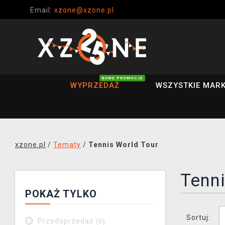
Email:
xzone@xzone.pl
NOWE PROMOCJE
WYPRZEDAŻ
WSZYSTKIE MARK
xzone.pl
/
Tematy
/
Tennis World Tour
Tenni
POKAŻ TYLKO
Sortuj:
Przedsprzedaż
(0)