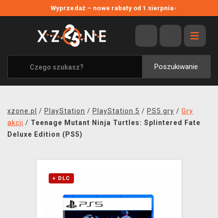
NOWE PROMOCJE
Wyprzedaż – nowe rabaty od 1 sierpnia
›
WYPRZEDAŻ
WSZYSTKIE MARKI
XZONE ORIGINALS
Poszukiwanie
UBRANIA I AKCESORIA
MERCHANDISE
xzone.pl
/
PlayStation
/
PlayStation 5
/
PS5 gry
/
Gry
SOUNDTRACKI
akcji
/
Teenage Mutant Ninja Turtles: Splintered Fate
Deluxe Edition (PS5)
GRY TOWARZYSKIE
BLOG
+ DLC
KONTAKT
TRANSPORT