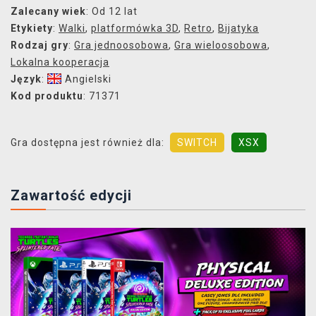
Zalecany wiek
: Od 12 lat
Etykiety
:
Walki
,
platformówka 3D
,
Retro
,
Bijatyka
Rodzaj gry
:
Gra jednoosobowa
,
Gra wieloosobowa
,
Lokalna kooperacja
Język
:
Angielski
Kod produktu
: 71371
Gra dostępna jest również dla:
SWITCH
XSX
Zawartość edycji