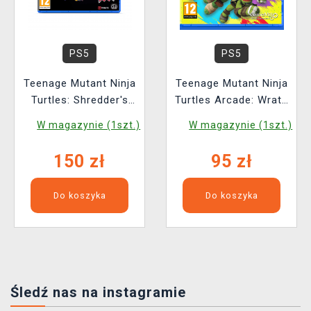
PS5
PS5
Teenage Mutant Ninja
Teenage Mutant Ninja
Turtles: Shredder's
Turtles Arcade: Wrath
Revenge - Ultimate
of the Mutants
W magazynie (1szt.)
W magazynie (1szt.)
Edition
150 zł
95 zł
Do koszyka
Do koszyka
Śledź nas na instagramie