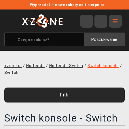
NOWE PROMOCJE
Wyprzedaż – nowe rabaty od 1 sierpnia
›
WYPRZEDAŻ
WSZYSTKIE MARKI
XZONE ORIGINALS
Poszukiwanie
UBRANIA I AKCESORIA
MERCHANDISE
xzone.pl
/
Nintendo
/
Nintendo Switch
/
Switch konsole
/
SOUNDTRACKI
Switch
GRY TOWARZYSKIE
Filtr
BLOG
KONTAKT
Switch konsole - Switch
TRANSPORT