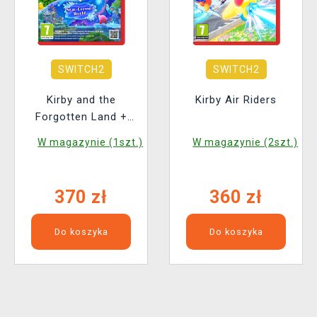
SWITCH2
SWITCH2
Kirby and the
Kirby Air Riders
Forgotten Land +
Star-Crossed World -
W magazynie (1szt.)
W magazynie (2szt.)
Nintendo Switch 2
Edition
370 zł
360 zł
Do koszyka
Do koszyka