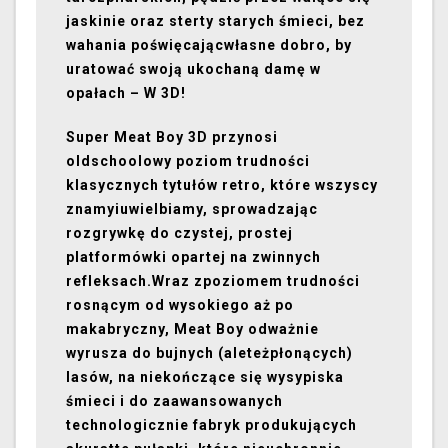
jaskinie oraz sterty starych śmieci, bez
wahania poświęcając
własne dobro, by
uratować swoją ukochaną damę w
opałach – W 3D!
Super Meat Boy 3D przynosi
oldschoolowy poziom trudności
klasycznych tytułów retro, które wszyscy
znamy
i
uwielbiamy, sprowadzając
rozgrywkę do czystej, prostej
platformówki opartej na zwinnych
refleksach.
Wraz z
poziomem trudności
rosnącym od wysokiego aż po
makabryczny, Meat Boy odważnie
wyrusza do bujnych (ale
też
płonących)
lasów, na niekończące się wysypiska
śmieci i do zaawansowanych
technologicznie fabryk produkujących