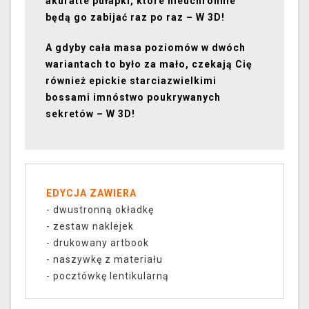
akurat
te pułapki, które nieuchronnie
będą go zabijać raz po raz – W 3D!
A gdyby cała masa poziomów w dwóch
wariantach to było za mało, czekają Cię
również epickie starcia
z
wielkimi
bossami i
mnóstwo poukrywanych
sekretów – W 3D!
EDYCJA ZAWIERA
- dwustronną okładkę
- zestaw
naklejek
- drukowany artbook
- naszywkę z materiału
- pocztówkę lentikularną