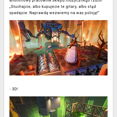
anonimowy pracownik sklepu muzycznego rzucił:
„Słuchajcie, albo kupujecie te gitary, albo stąd
spadajcie. Naprawdę wezwiemy na was policję!”
- 3D!