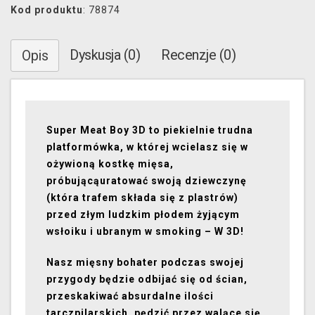
Kod produktu
: 78874
Dyskusja (0)
Recenzje (0)
Opis
Super Meat Boy 3D to piekielnie trudna
platformówka, w której wcielasz się w
ożywioną kostkę mięsa,
próbującą
uratować swoją dziewczynę
(która trafem składa się z plastrów)
przed złym ludzkim płodem żyjącym
w
słoiku i ubranym w smoking – W 3D!
Nasz mięsny bohater podczas swojej
przygody będzie odbijać się od ścian,
przeskakiwać absurdalne ilości
tarcz
pilarskich, pędzić przez walące się