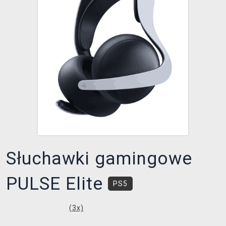
XZONE KLUB
Słuchawki gamingowe
PULSE Elite
PS5
(
3
x)