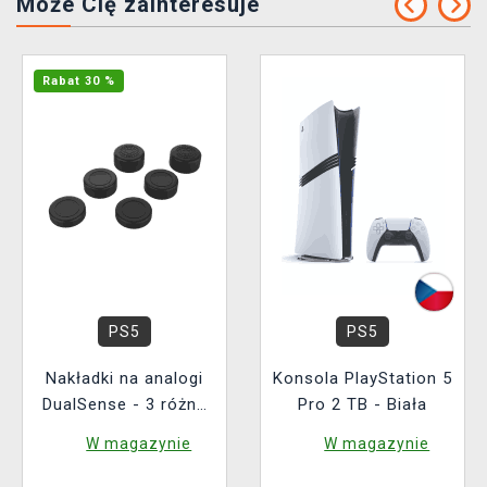
Może Cię zainteresuje
Rabat 30 %
PS5
PS5
Nakładki na analogi
Konsola PlayStation 5
DualSense - 3 różne
Pro 2 TB - Biała
wielkości
W magazynie
W magazynie