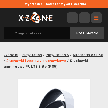
NOWE PROMOCJE
Wyprzedaż – nowe rabaty od 1 sierpnia
›
WYPRZEDAŻ
WSZYSTKIE MARKI
XZONE ORIGINALS
Poszukiwanie
UBRANIA I AKCESORIA
MERCHANDISE
xzone.pl
/
PlayStation
/
PlayStation 5
/
Akcesoria do PS5
SOUNDTRACKI
/
Słuchawki i zestawy słuchawkowe
/
Słuchawki
gamingowe PULSE Elite (PS5)
GRY TOWARZYSKIE
BLOG
KONTAKT
TRANSPORT