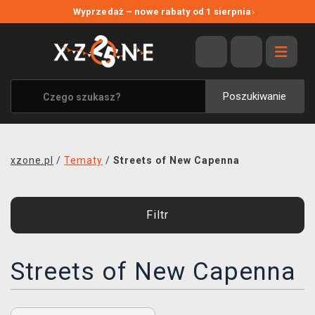
NOWE PROMOCJE
Wyprzedaż – nowe rabaty od 1 sierpnia
›
WYPRZEDAŻ
WSZYSTKIE MARKI
XZONE ORIGINALS
Poszukiwanie
UBRANIA I AKCESORIA
MERCHANDISE
xzone.pl
/
Tematy
/
Streets of New Capenna
SOUNDTRACKI
GRY TOWARZYSKIE
Filtr
BLOG
Streets of New Capenna
KONTAKT
TRANSPORT