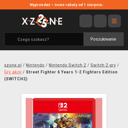
NOWE PROMOCJE
Wyprzedaż – nowe rabaty od 1 sierpnia
›
WYPRZEDAŻ
WSZYSTKIE MARKI
XZONE ORIGINALS
Poszukiwanie
UBRANIA I AKCESORIA
MERCHANDISE
xzone.pl
/
Nintendo
/
Nintendo Switch 2
/
Switch 2 gry
/
SOUNDTRACKI
Gry akcji
/
Street Fighter 6 Years 1-2 Fighters Edition
(SWITCH2)
GRY TOWARZYSKIE
BLOG
KONTAKT
TRANSPORT